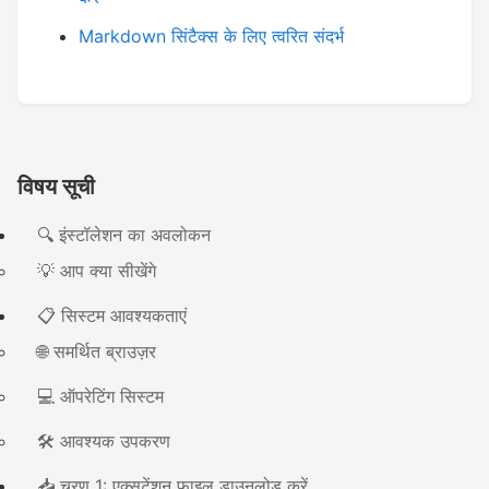
Markdown सिंटैक्स के लिए त्वरित संदर्भ
विषय सूची
🔍 इंस्टॉलेशन का अवलोकन
💡 आप क्या सीखेंगे
📋 सिस्टम आवश्यकताएं
🌐 समर्थित ब्राउज़र
💻 ऑपरेटिंग सिस्टम
🛠️ आवश्यक उपकरण
📥 चरण 1: एक्सटेंशन फ़ाइल डाउनलोड करें