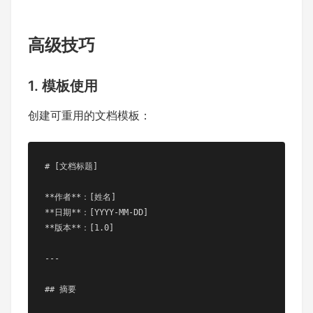
高级技巧
1. 模板使用
创建可重用的文档模板：
# [文档标题]

**作者**：[姓名]  

**日期**：[YYYY-MM-DD]  

**版本**：[1.0]

---

## 摘要
