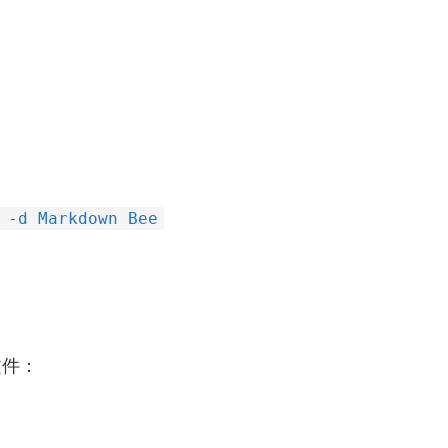
 -d Markdown Bee
文件：