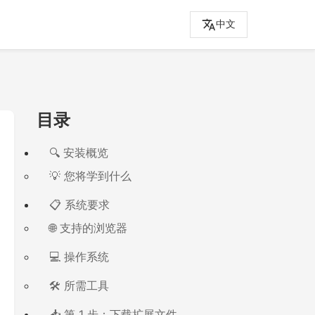
中文
目录
🔍 安装概览
💡 您将学到什么
📋 系统要求
🌐 支持的浏览器
💻 操作系统
🛠️ 所需工具
📥 第 1 步：下载扩展文件