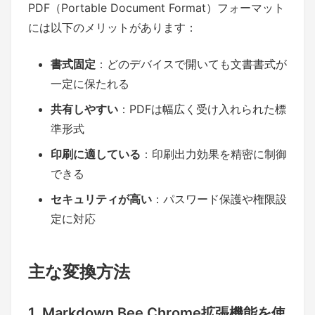
PDF（Portable Document Format）フォーマット
には以下のメリットがあります：
書式固定
：どのデバイスで開いても文書書式が
一定に保たれる
共有しやすい
：PDFは幅広く受け入れられた標
準形式
印刷に適している
：印刷出力効果を精密に制御
できる
セキュリティが高い
：パスワード保護や権限設
定に対応
主な変換方法
1. Markdown Bee Chrome拡張機能を使