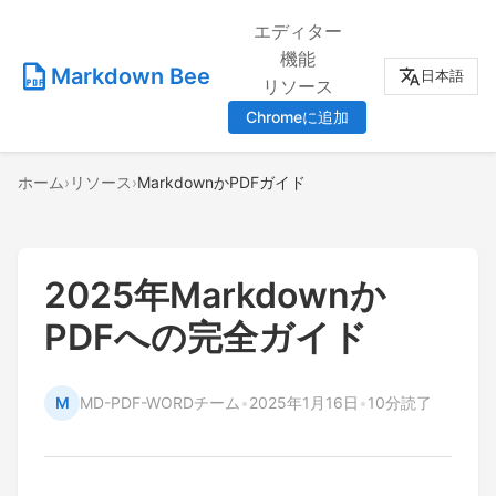
エディター
機能
Markdown Bee
日本語
リソース
Chromeに追加
ホーム
›
リソース
›
MarkdownかPDFガイド
2025年Markdownか
PDFへの完全ガイド
M
MD-PDF-WORDチーム
•
2025年1月16日
•
10分読了