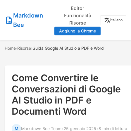
Editor
Markdown
Funzionalità
Italiano
Risorse
Bee
Aggiungi a Chrome
Home
›
Risorse
›
Guida Google AI Studio a PDF e Word
Come Convertire le
Conversazioni di Google
AI Studio in PDF e
Documenti Word
M
Markdown Bee Team
•
25 gennaio 2025
•
8 min di lettura