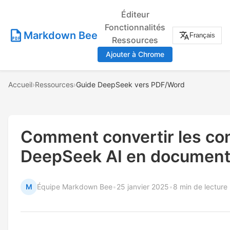
Éditeur
Fonctionnalités
Markdown Bee
Français
Ressources
Ajouter à Chrome
Accueil
›
Ressources
›
Guide DeepSeek vers PDF/Word
Comment convertir les co
DeepSeek AI en document
M
Équipe Markdown Bee
•
25 janvier 2025
•
8 min de lecture