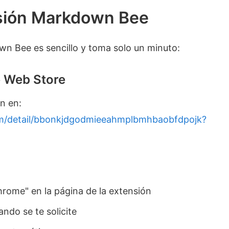
nsión Markdown Bee
n Bee es sencillo y toma solo un minuto:
e Web Store
ón en:
om/detail/bbonkjdgodmieeahmplbmhbaobfdpojk?
hrome" en la página de la extensión
ndo se te solicite