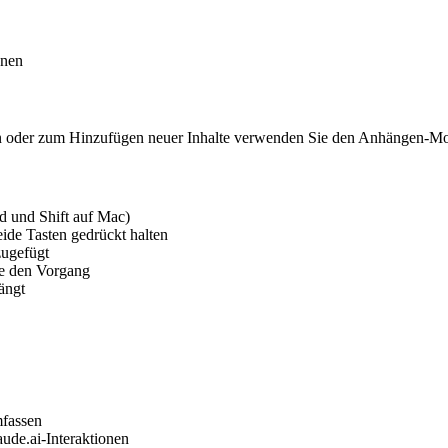
onen
n oder zum Hinzufügen neuer Inhalte verwenden Sie den Anhängen-M
d und Shift auf Mac)
eide Tasten gedrückt halten
zugefügt
ie den Vorgang
ängt
fassen
ude.ai-Interaktionen