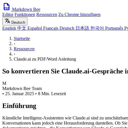
Markdown Bee
Editor
Funktionen
Ressourcen
Zu Chrome hinzufügen
Deutsch
English
中文
Español
Français
Deutsch
日本語
한국어
Português
Р
Startseite
›
Ressourcen
›
Claude.ai zu PDF/Word Anleitung
So konvertieren Sie Claude.ai-Gespräche
M
Markdown Bee Team
•
25. Januar 2025
•
8 Min. Lesezeit
Einführung
Künstliche Intelligenz-Assistenten wie Claude.ai sind zu unschätzb
Konversationen kann jedoch eine Herausforderung darstellen. Ob Sie w