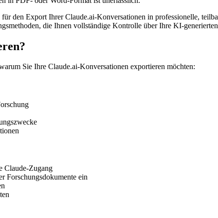
n in PDF- oder Word-Format ist unerlässlich.
r den Export Ihrer Claude.ai-Konversationen in professionelle, teilb
ungsmethoden, die Ihnen vollständige Kontrolle über Ihre KI-generierten
eren?
, warum Sie Ihre Claude.ai-Konversationen exportieren möchten:
 Forschung
üfungszwecke
ktionen
hne Claude-Zugang
der Forschungsdokumente ein
en
ten