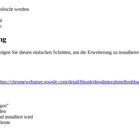
gelöscht werden
en
n
ng
lgen Sie diesen einfachen Schritten, um die Erweiterung zu installier
ttps://chromewebstore.google.com/detail/bbonkjdgodmieeahmplbmhba
ügen"
den
 installiert wird
eiste